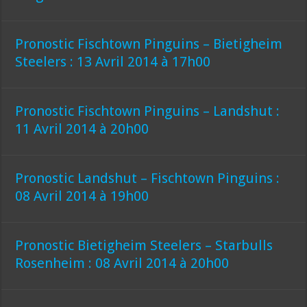
Pronostic Fischtown Pinguins – Bietigheim
Steelers : 13 Avril 2014 à 17h00
Pronostic Fischtown Pinguins – Landshut :
11 Avril 2014 à 20h00
Pronostic Landshut – Fischtown Pinguins :
08 Avril 2014 à 19h00
Pronostic Bietigheim Steelers – Starbulls
Rosenheim : 08 Avril 2014 à 20h00