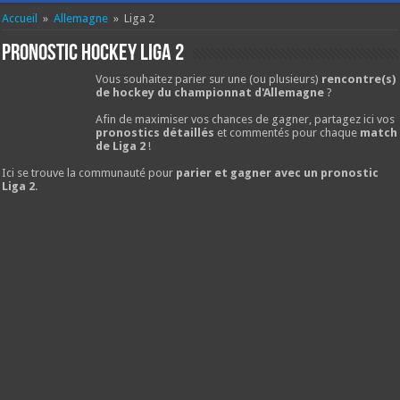
Accueil
»
Allemagne
»
Liga 2
Pronostic hockey Liga 2
Vous souhaitez parier sur une (ou plusieurs)
rencontre(s)
de hockey du championnat d'Allemagne
?
Afin de maximiser vos chances de gagner, partagez ici vos
pronostics détaillés
et commentés pour chaque
match
de Liga 2
!
Ici se trouve la communauté pour
parier et gagner avec un pronostic
Liga 2
.