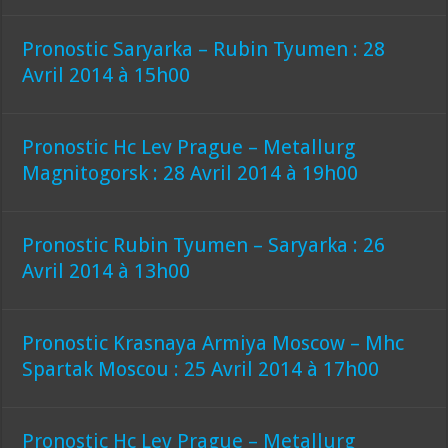
Pronostic Saryarka – Rubin Tyumen : 28
Avril 2014 à 15h00
Pronostic Hc Lev Prague – Metallurg
Magnitogorsk : 28 Avril 2014 à 19h00
Pronostic Rubin Tyumen – Saryarka : 26
Avril 2014 à 13h00
Pronostic Krasnaya Armiya Moscow – Mhc
Spartak Moscou : 25 Avril 2014 à 17h00
Pronostic Hc Lev Prague – Metallurg