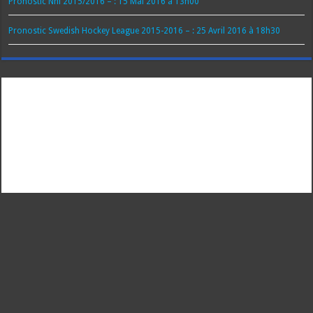
Pronostic Nhl 2015/2016 – : 15 Mai 2016 à 13h00
Pronostic Swedish Hockey League 2015-2016 – : 25 Avril 2016 à 18h30