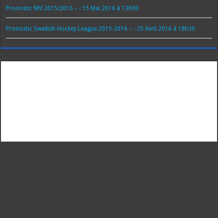
Pronostic Nhl 2015/2016 – : 15 Mai 2016 à 13h00
Pronostic Swedish Hockey League 2015-2016 – : 25 Avril 2016 à 18h30