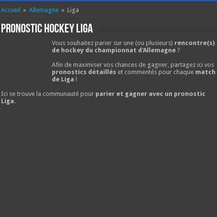
Accueil
»
Allemagne
»
Liga
Pronostic hockey Liga
Vous souhaitez parier sur une (ou plusieurs)
rencontre(s)
de hockey du championnat d'Allemagne
?
Afin de maximiser vos chances de gagner, partagez ici vos
pronostics détaillés
et commentés pour chaque
match
de Liga
!
Ici se trouve la communauté pour
parier et gagner avec un pronostic
Liga
.