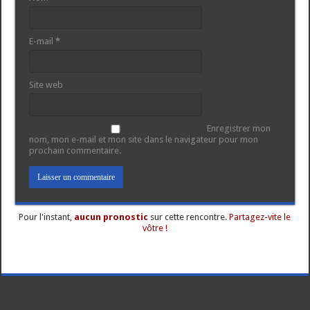
E-mail
*
Site web
Enregistrer mon
nom, mon e-mail et mon site dans le navigateur pour mon
prochain commentaire.
Pour l'instant,
aucun pronostic
sur cette rencontre.
Partagez-vite le
vôtre !