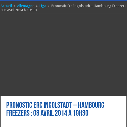
Accueil
»
Allemagne
»
Liga
»
Pronostic Erc Ingolstadt – Hambourg Freezers
: 08 Avril 2014 à 19h30
Pronostic Erc Ingolstadt – Hambourg
Freezers : 08 Avril 2014 à 19h30