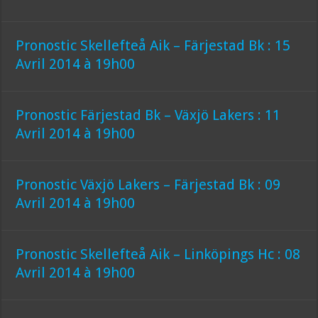
Pronostic Skellefteå Aik – Färjestad Bk : 15
Avril 2014 à 19h00
Pronostic Färjestad Bk – Växjö Lakers : 11
Avril 2014 à 19h00
Pronostic Växjö Lakers – Färjestad Bk : 09
Avril 2014 à 19h00
Pronostic Skellefteå Aik – Linköpings Hc : 08
Avril 2014 à 19h00