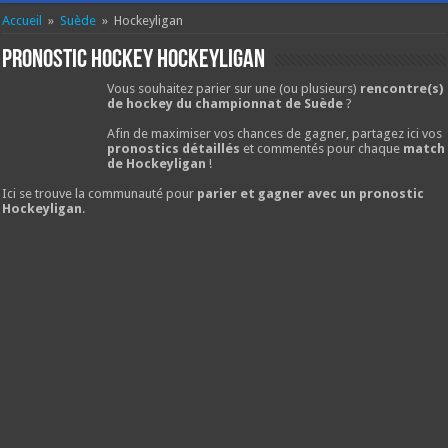
Accueil
»
Suède
»
Hockeyligan
Pronostic hockey Hockeyligan
Vous souhaitez parier sur une (ou plusieurs)
rencontre(s)
de hockey du championnat de Suède
?
Afin de maximiser vos chances de gagner, partagez ici vos
pronostics détaillés
et commentés pour chaque
match
de Hockeyligan
!
Ici se trouve la communauté pour
parier et gagner avec un pronostic
Hockeyligan
.