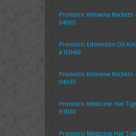
Pronostic Kelowna Rockets –
04h05
Pronostic Edmonton Oil King
à 03h00
Pronostic Kelowna Rockets –
04h35
Pronostic Medicine Hat Tiger
03h00
Pronostic Medicine Hat Tiger