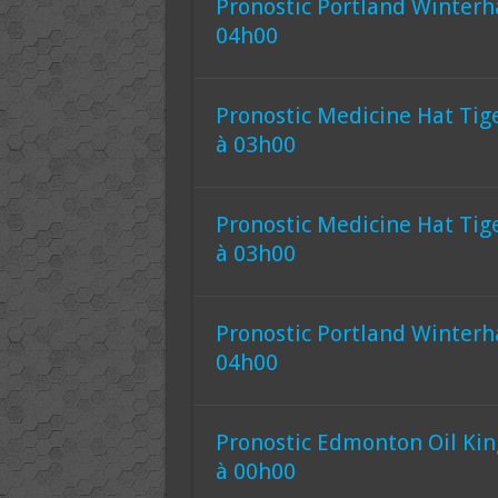
Pronostic Portland Winterha
04h00
Pronostic Medicine Hat Tige
à 03h00
Pronostic Medicine Hat Tige
à 03h00
Pronostic Portland Winterha
04h00
Pronostic Edmonton Oil King
à 00h00