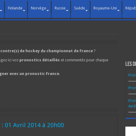
Finlande
Norvège
Russie
Suède
Royaume-Uni
Répub
contre(s) de hockey du championnat de France
?
gez ici vos
pronostics détaillés
et commentés pour chaque
Les d
agner avec un pronostic France
.
Pron
Pron
Pron
Avri
 : 01 Avril 2014 à 20h00