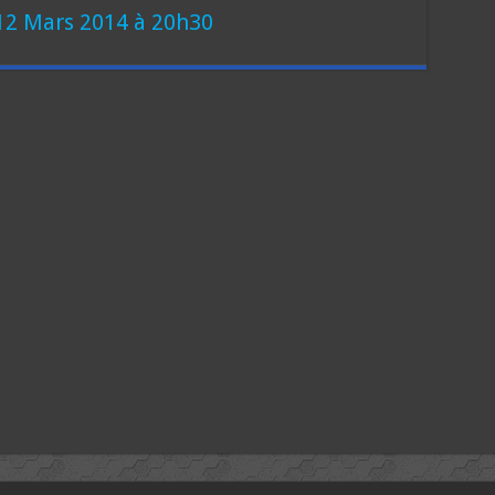
 12 Mars 2014 à 20h30