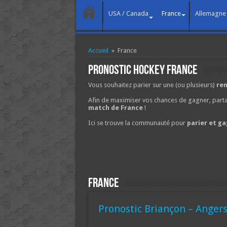
USA / Canada
France
Allemagne
Accueil
»
France
Pronostic hockey France
Vous souhaitez parier sur une (ou plusieurs)
ren
Afin de maximiser vos chances de gagner, parta
match de France
!
Ici se trouve la communauté pour
parier et g
France
Pronostic Briançon – Angers