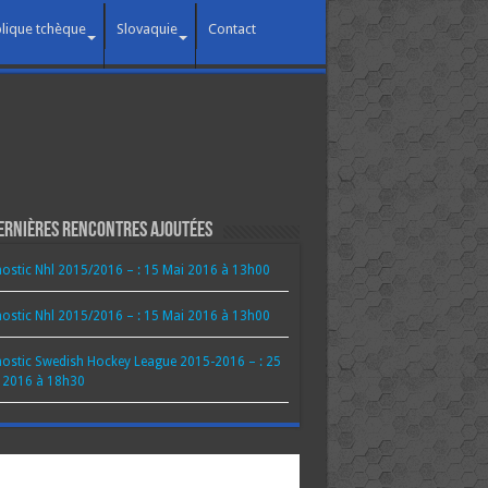
lique tchèque
Slovaquie
Contact
ernières rencontres ajoutées
ostic Nhl 2015/2016 – : 15 Mai 2016 à 13h00
ostic Nhl 2015/2016 – : 15 Mai 2016 à 13h00
ostic Swedish Hockey League 2015-2016 – : 25
l 2016 à 18h30