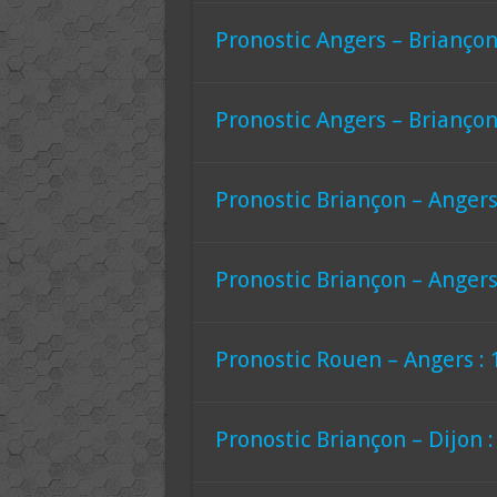
Pronostic Angers – Briançon
Pronostic Angers – Briançon
Pronostic Briançon – Angers
Pronostic Briançon – Angers
Pronostic Rouen – Angers :
Pronostic Briançon – Dijon 