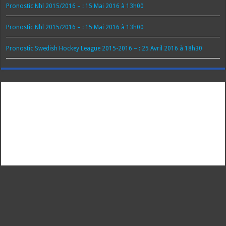
Pronostic Nhl 2015/2016 – : 15 Mai 2016 à 13h00
Pronostic Nhl 2015/2016 – : 15 Mai 2016 à 13h00
Pronostic Swedish Hockey League 2015-2016 – : 25 Avril 2016 à 18h30