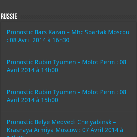
Russie
Pronostic Bars Kazan – Mhc Spartak Moscou
: 08 Avril 2014 à 16h30
Pronostic Rubin Tyumen – Molot Perm : 08
Avril 2014 à 14h00
Pronostic Rubin Tyumen – Molot Perm : 08
Avril 2014 à 15h00
Pronostic Belye Medvedi Chelyabinsk –
Krasnaya Armiya Moscow : 07 Avril 2014 à