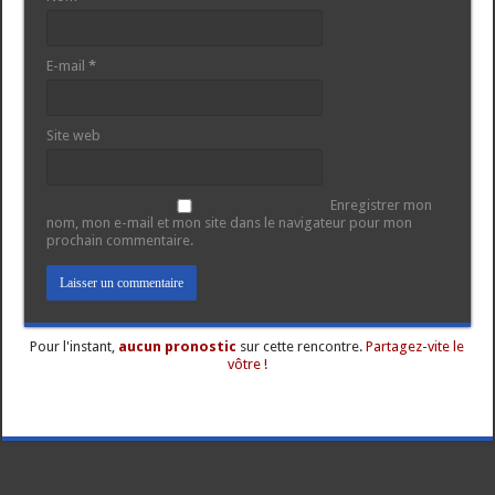
E-mail
*
Site web
Enregistrer mon
nom, mon e-mail et mon site dans le navigateur pour mon
prochain commentaire.
Pour l'instant,
aucun pronostic
sur cette rencontre.
Partagez-vite le
vôtre !