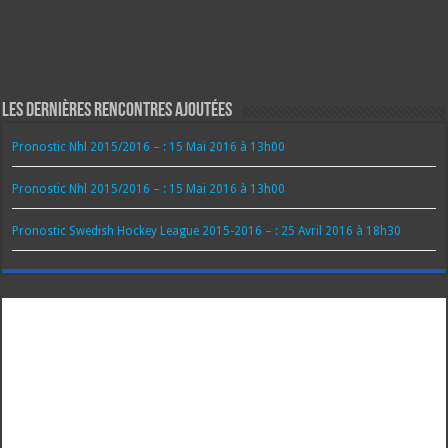
Les dernières rencontres ajoutées
Pronostic Nhl 2015/2016 – : 15 Mai 2016 à 13h00
Pronostic Nhl 2015/2016 – : 15 Mai 2016 à 13h00
Pronostic Swedish Hockey League 2015-2016 – : 25 Avril 2016 à 18h30