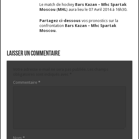
Le match de hockey
Bars Kazan – Mhc Spartak
Moscou
(
MHL
) aura lieu le 07 Avril 2014 à 16h30.
Partagez ci-dessous
vos pronostics sur la
confrontation
Bars Kazan – Mhc Spartak
Moscou
.
Laisser un commentaire
Votre adresse e-mail ne sera pas publiée.
Les champs
obligatoires sont indiqués avec
*
Commentaire
*
Nom
*