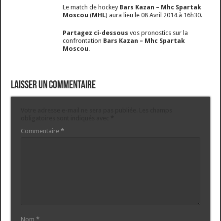
Le match de hockey
Bars Kazan – Mhc Spartak
Moscou
(
MHL
) aura lieu le 08 Avril 2014 à 16h30.
Partagez ci-dessous
vos pronostics sur la
confrontation
Bars Kazan – Mhc Spartak
Moscou
.
Laisser un commentaire
Votre adresse e-mail ne sera pas publiée.
Les champs
obligatoires sont indiqués avec
*
Commentaire
*
Nom
*