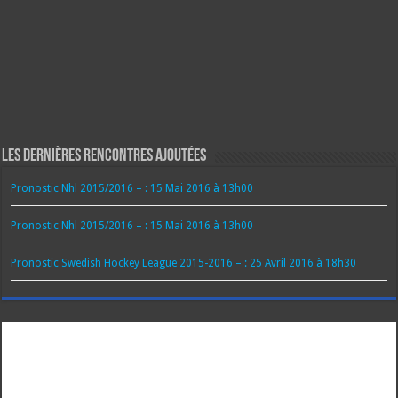
Les dernières rencontres ajoutées
Pronostic Nhl 2015/2016 – : 15 Mai 2016 à 13h00
Pronostic Nhl 2015/2016 – : 15 Mai 2016 à 13h00
Pronostic Swedish Hockey League 2015-2016 – : 25 Avril 2016 à 18h30