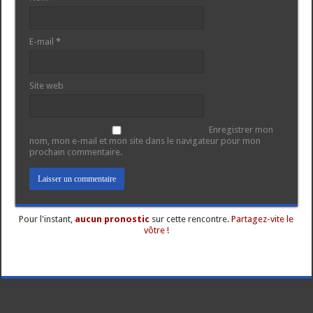
E-mail
*
Site web
Enregistrer mon
nom, mon e-mail et mon site dans le navigateur pour mon
prochain commentaire.
Pour l'instant,
aucun pronostic
sur cette rencontre.
Partagez-vite le
vôtre !