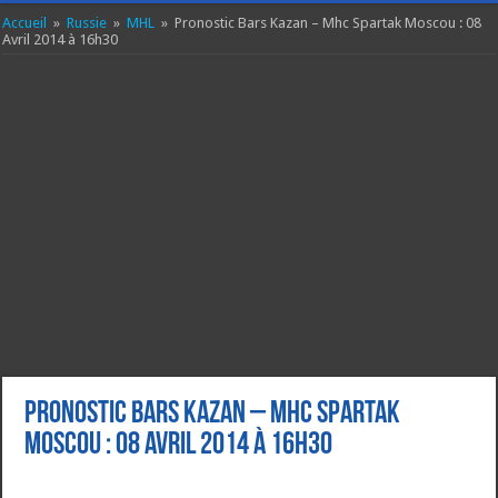
Accueil
»
Russie
»
MHL
»
Pronostic Bars Kazan – Mhc Spartak Moscou : 08
Avril 2014 à 16h30
Pronostic Bars Kazan – Mhc Spartak
Moscou : 08 Avril 2014 à 16h30