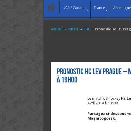
USA / Canada
France
Allemagne
Accueil
»
Russie
»
KHL
»
Pronostic Hc Lev Prag
Pronostic Hc Lev Prague – 
à 19h00
Le match de hockey
Hc L
Avril 2014 à 19h00.
Partagez ci-dessous
vo
Magnitogorsk
.