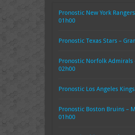
Pronostic New York Rangers
01h00
Pronostic Texas Stars – Gra
Pronostic Norfolk Admirals –
02h00
Pronostic Los Angeles King
Pronostic Boston Bruins – 
01h00