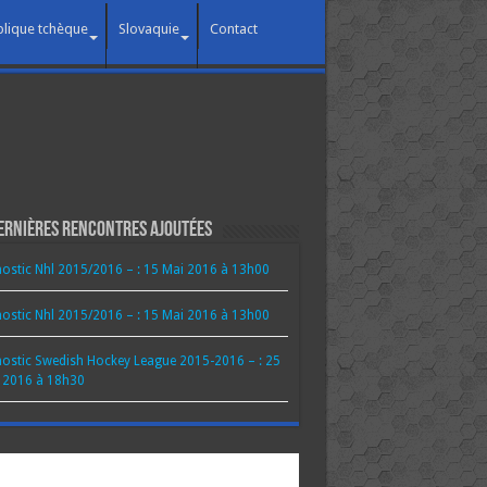
lique tchèque
Slovaquie
Contact
ernières rencontres ajoutées
ostic Nhl 2015/2016 – : 15 Mai 2016 à 13h00
ostic Nhl 2015/2016 – : 15 Mai 2016 à 13h00
ostic Swedish Hockey League 2015-2016 – : 25
l 2016 à 18h30