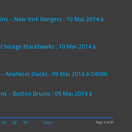
ins – New York Rangers : 10 Mai 2014 à
 Chicago Blackhawks : 10 Mai 2014 à
s – Anaheim Ducks : 09 Mai 2014 à 04h00
ns – Boston Bruins : 09 Mai 2014 à
10
20
30
...
Last »
Page 5 of 83