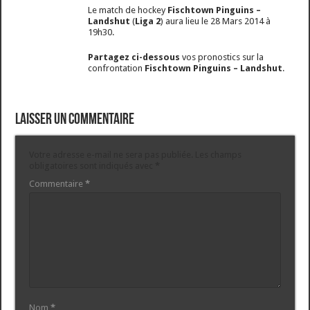
Le match de hockey
Fischtown Pinguins –
Landshut
(
Liga 2
) aura lieu le 28 Mars 2014 à
19h30.
Partagez ci-dessous
vos pronostics sur la
confrontation
Fischtown Pinguins – Landshut
.
Laisser un commentaire
Votre adresse e-mail ne sera pas publiée.
Les champs
obligatoires sont indiqués avec
*
Commentaire
*
Nom
*