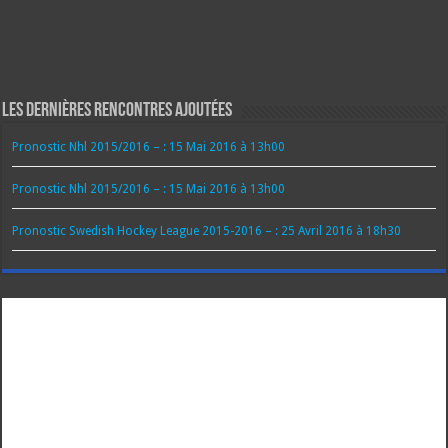
Les dernières rencontres ajoutées
Pronostic Nhl 2015/2016 – : 15 Mai 2016 à 13h00
Pronostic Nhl 2015/2016 – : 15 Mai 2016 à 13h00
Pronostic Swedish Hockey League 2015-2016 – : 25 Avril 2016 à 18h30