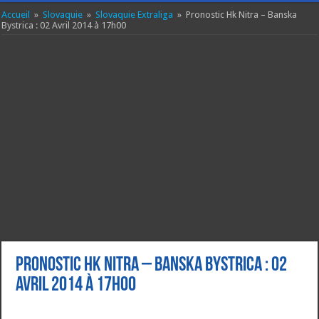
Accueil
»
Slovaquie
»
Slovaquie Extraliga
»
Pronostic Hk Nitra – Banska
Bystrica : 02 Avril 2014 à 17h00
Pronostic Hk Nitra – Banska Bystrica : 02
Avril 2014 à 17h00