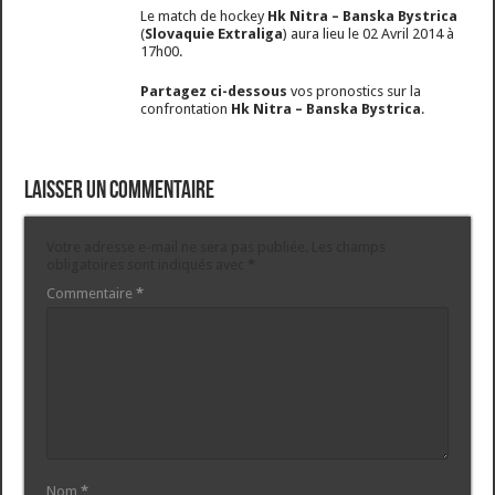
Le match de hockey
Hk Nitra – Banska Bystrica
(
Slovaquie Extraliga
) aura lieu le 02 Avril 2014 à
17h00.
Partagez ci-dessous
vos pronostics sur la
confrontation
Hk Nitra – Banska Bystrica
.
Laisser un commentaire
Votre adresse e-mail ne sera pas publiée.
Les champs
obligatoires sont indiqués avec
*
Commentaire
*
Nom
*