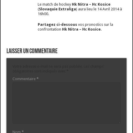
Le match de hockey
Hk Nitra – Hc Kosice
(
Slovaquie Extraliga
) aura lieu le 14 Avril 2014 à
16h00.
Partagez ci-dessous
vos pronostics sur la
confrontation
Hk Nitra – Hc Kosice
.
Laisser un commentaire
Votre adresse e-mail ne sera pas publiée.
Les champs
obligatoires sont indiqués avec
*
Commentaire
*
Nom
*