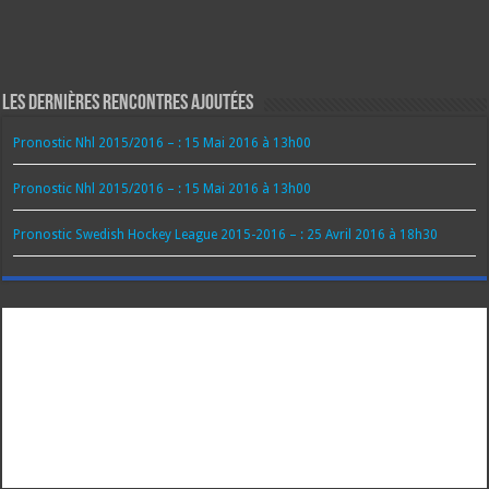
Les dernières rencontres ajoutées
Pronostic Nhl 2015/2016 – : 15 Mai 2016 à 13h00
Pronostic Nhl 2015/2016 – : 15 Mai 2016 à 13h00
Pronostic Swedish Hockey League 2015-2016 – : 25 Avril 2016 à 18h30