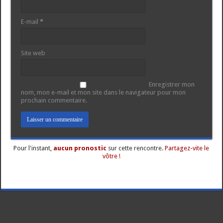
E-mail
*
Site web
Enregistrer mon
nom, mon e-mail et mon site dans le navigateur pour mon
prochain commentaire.
Pour l'instant,
aucun pronostic
sur cette rencontre.
Partagez-vite le
vôtre !