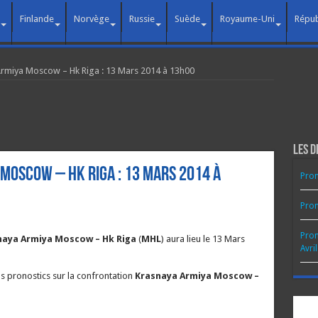
Finlande
Norvège
Russie
Suède
Royaume-Uni
Répub
Armiya Moscow – Hk Riga : 13 Mars 2014 à 13h00
Les d
Moscow – Hk Riga : 13 Mars 2014 à
Pron
Pron
Pron
naya Armiya Moscow – Hk Riga
(
MHL
) aura lieu le 13 Mars
Avri
s pronostics sur la confrontation
Krasnaya Armiya Moscow –