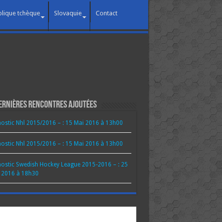
lique tchèque
Slovaquie
Contact
ernières rencontres ajoutées
ostic Nhl 2015/2016 – : 15 Mai 2016 à 13h00
ostic Nhl 2015/2016 – : 15 Mai 2016 à 13h00
ostic Swedish Hockey League 2015-2016 – : 25
l 2016 à 18h30