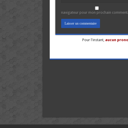
navigateur pour mon prochain commenta
Pour l'instant,
aucun prono