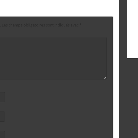
.
Les champs obligatoires sont indiqués avec
*