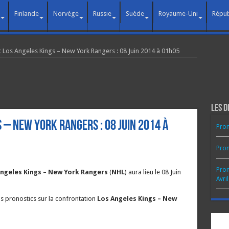
Finlande
Norvège
Russie
Suède
Royaume-Uni
Répub
c Los Angeles Kings – New York Rangers : 08 Juin 2014 à 01h05
Les d
 – New York Rangers : 08 Juin 2014 à
Pron
Pron
Pron
ngeles Kings – New York Rangers
(
NHL
) aura lieu le 08 Juin
Avri
s pronostics sur la confrontation
Los Angeles Kings – New