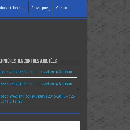
lique tchèque
Slovaquie
Contact
ernières rencontres ajoutées
ostic Nhl 2015/2016 – : 15 Mai 2016 à 13h00
ostic Nhl 2015/2016 – : 15 Mai 2016 à 13h00
ostic Swedish Hockey League 2015-2016 – : 25
l 2016 à 18h30