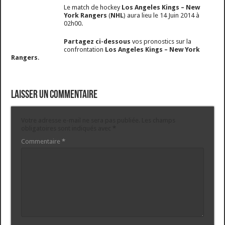
Le match de hockey
Los Angeles Kings – New
York Rangers
(
NHL
) aura lieu le 14 Juin 2014 à
02h00.
Partagez ci-dessous
vos pronostics sur la
confrontation
Los Angeles Kings – New York
Rangers
.
Laisser un commentaire
Votre adresse e-mail ne sera pas publiée.
Les champs
obligatoires sont indiqués avec
*
Commentaire
*