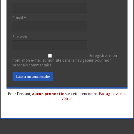
E-mail
*
Site web
Enregistrer mon
nom, mon e-mail et mon site dans le navigateur pour mon
prochain commentaire.
Pour l'instant,
aucun pronostic
sur cette rencontre.
Partagez-vite le
vôtre !