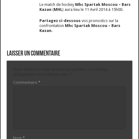
Le match de hockey
Mhc Spartak Moscou – Bars
Kazan
(
MHL
) aura lieu le 11 Avril 2014 à 15h00.
Partagez ci-dessous
vos pronostics sur la
confrontation
Mhc Spartak Moscou – Bars
Kazan
.
Laisser un commentaire
Votre adresse e-mail ne sera pas publiée.
Les champs
obligatoires sont indiqués avec
*
Commentaire
*
Nom
*