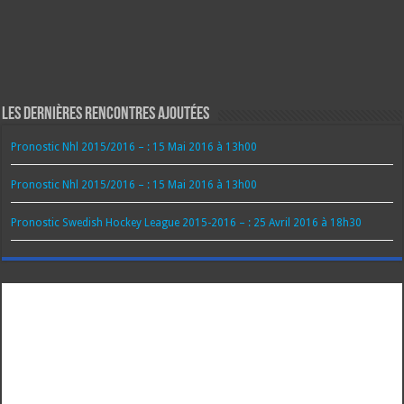
Les dernières rencontres ajoutées
Pronostic Nhl 2015/2016 – : 15 Mai 2016 à 13h00
Pronostic Nhl 2015/2016 – : 15 Mai 2016 à 13h00
Pronostic Swedish Hockey League 2015-2016 – : 25 Avril 2016 à 18h30