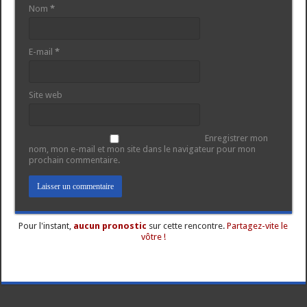
Nom
*
E-mail
*
Site web
Enregistrer mon
nom, mon e-mail et mon site dans le navigateur pour mon
prochain commentaire.
Pour l'instant,
aucun pronostic
sur cette rencontre.
Partagez-vite le
vôtre !