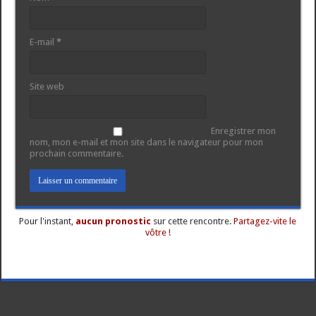
E-mail
*
Site web
Enregistrer mon
nom, mon e-mail et mon site dans le navigateur pour mon
prochain commentaire.
Pour l'instant,
aucun pronostic
sur cette rencontre.
Partagez-vite le
vôtre !