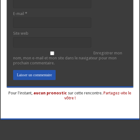
E-mail
*
Site web
Enregistrer mon
nom, mon e-mail et mon site dans le navigateur pour mon
prochain commentaire.
Pour l'instant,
aucun pronostic
sur cette rencontre.
Partagez-vite le
vôtre !