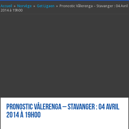
Accueil
»
Norvège
»
Get Ligaen
»
Pronostic Vålerenga – Stavanger : 04 Avril
2014 à 19h00
Pronostic Vålerenga – Stavanger : 04 Avril
2014 à 19h00