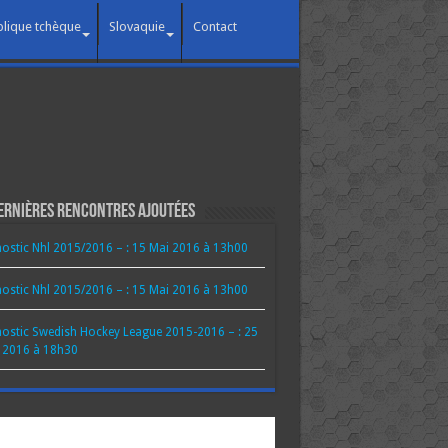
lique tchèque
Slovaquie
Contact
ernières rencontres ajoutées
ostic Nhl 2015/2016 – : 15 Mai 2016 à 13h00
ostic Nhl 2015/2016 – : 15 Mai 2016 à 13h00
ostic Swedish Hockey League 2015-2016 – : 25
l 2016 à 18h30