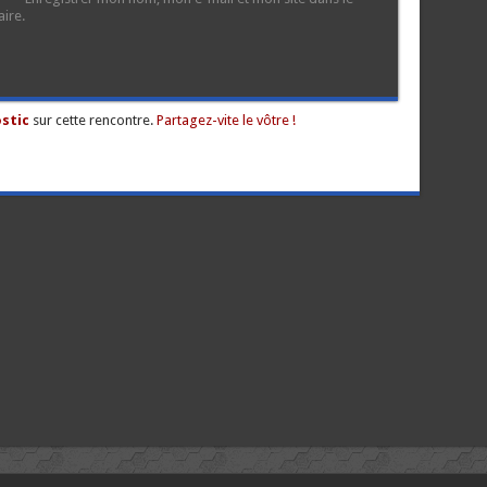
ire.
stic
sur cette rencontre.
Partagez-vite le vôtre !